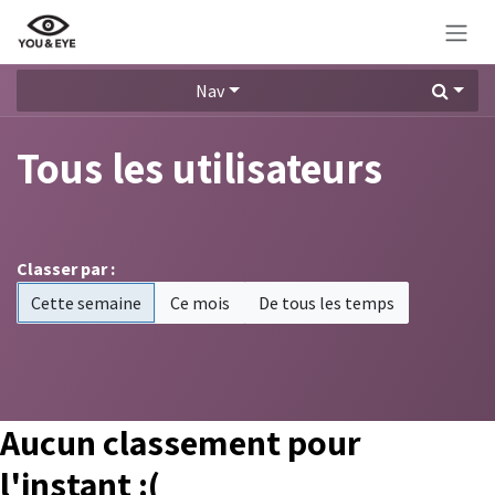
Se rendre au contenu
Nav
Tous les utilisateurs
Classer par :
Cette semaine
Ce mois
De tous les temps
Aucun classement pour
l'instant :(